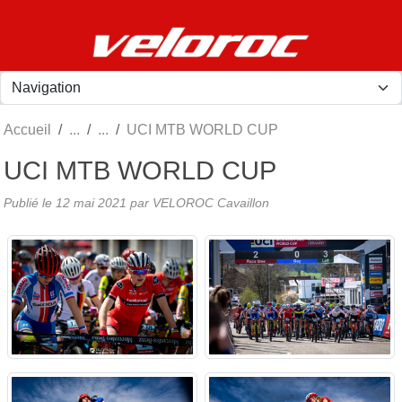
Panneau de gestion des cookies
Accueil
UCI MTB WORLD CUP
UCI MTB WORLD CUP
Publié le
12 mai 2021
par
VELOROC Cavaillon