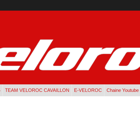
5
TEAM VELOROC CAVAILLON
E-VELOROC
Chaine Youtube