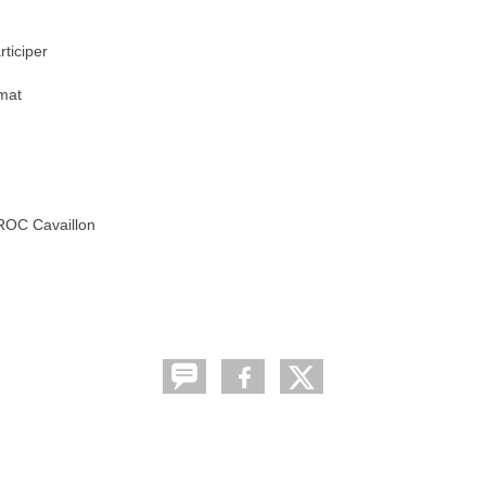
ticiper
rmat
LOROC Cavaillon