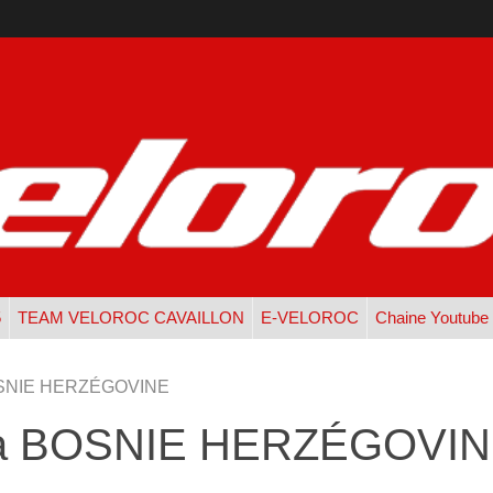
5
TEAM VELOROC CAVAILLON
E-VELOROC
Chaine Youtube
BOSNIE HERZÉGOVINE
luka BOSNIE HERZÉGOVI