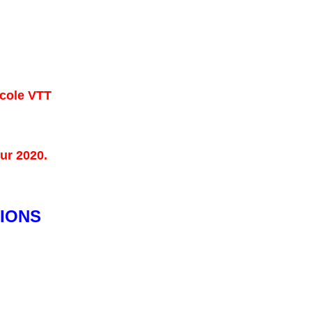
école VTT
our 2020.
IONS