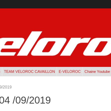
5
TEAM VELOROC CAVAILLON
E-VELOROC
Chaine Youtube
9/2019
4 /09/2019