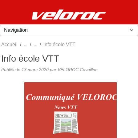
Panneau de gestion des cookies
Accueil
Info école VTT
Info école VTT
Publiée le
13 mars 2020
par
VELOROC Cavaillon