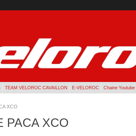
5
TEAM VELOROC CAVAILLON
E-VELOROC
Chaine Youtube
CA XCO
E PACA XCO