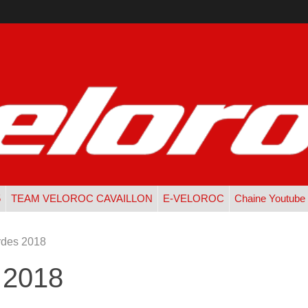
5
TEAM VELOROC CAVAILLON
E-VELOROC
Chaine Youtube
rdes 2018
 2018