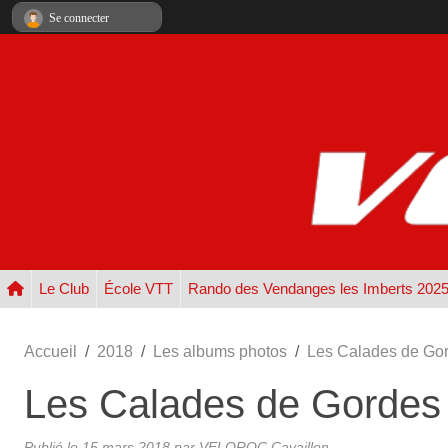
Panneau de gestion des cookies
Se connecter
Le Club
École VTT
Rando des Vendanges les Imberts 202
Accueil
2018
Les albums photos
Les Calades de Go
Les Calades de Gordes
Publié le
15 mars 2018
par
VELOROC Cavaillon