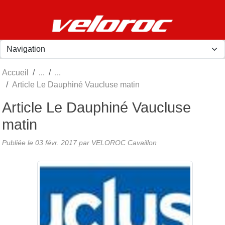
Panneau de gestion des cookies
Accueil
Article Le Dauphiné Vaucluse matin
Article Le Dauphiné Vaucluse
matin
Publiée le
03 févr. 2017
par
VELOROC Cavaillon