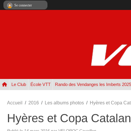
Panneau de gestion des cookies
Se connecter
Le Club
École VTT
Rando des Vendanges les Imberts 202
Accueil
2016
Les albums photos
Hyères et Copa Cat
Hyères et Copa Catala
Publié le
14 mars 2016
par
VELOROC Cavaillon