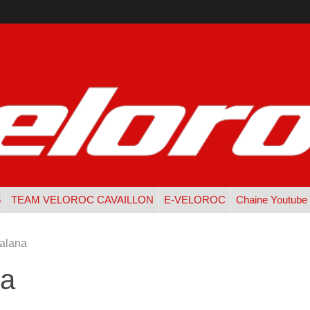
5
TEAM VELOROC CAVAILLON
E-VELOROC
Chaine Youtube
alana
na