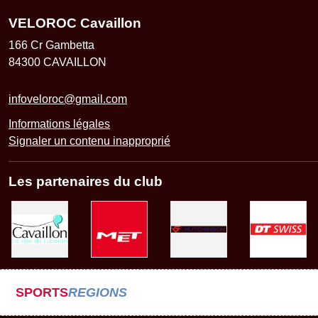
VELOROC Cavaillon
166 Cr Gambetta
84300
CAVAILLON
infoveloroc@gmail.com
Informations légales
Signaler un contenu inapproprié
Les partenaires du club
SPORTS
REGIONS