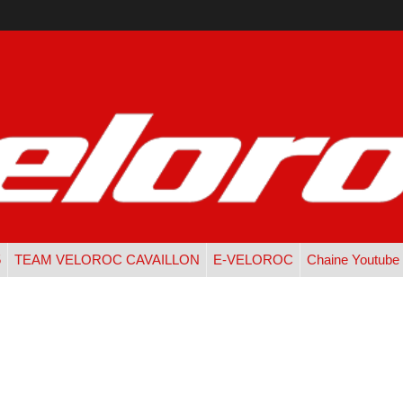
5
TEAM VELOROC CAVAILLON
E-VELOROC
Chaine Youtube