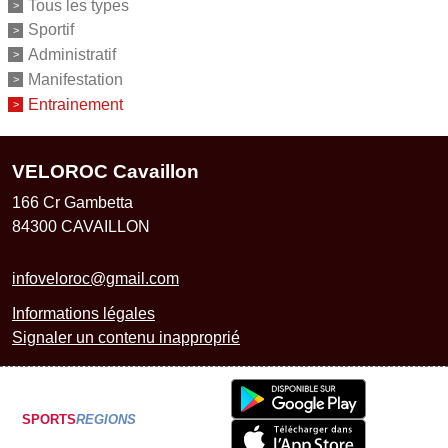
Tous les types
Sportif
Administratif
Manifestation
Entrainement
VELOROC Cavaillon
166 Cr Gambetta
84300
CAVAILLON
infoveloroc@gmail.com
Informations légales
Signaler un contenu inapproprié
SPORTS
REGIONS