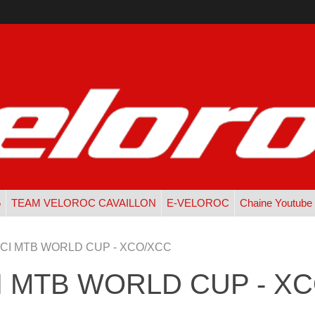
5
TEAM VELOROC CAVAILLON
E-VELOROC
Chaine Youtube
I MTB WORLD CUP - XCO/XCC
 MTB WORLD CUP - X