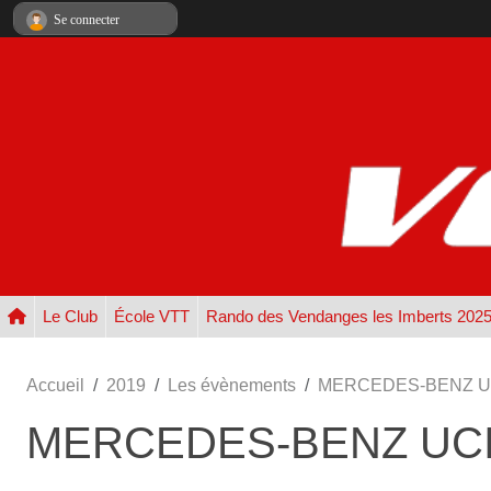
Panneau de gestion des cookies
Se connecter
Le Club
École VTT
Rando des Vendanges les Imberts 202
Accueil
2019
Les évènements
MERCEDES-BENZ UC
MERCEDES-BENZ UCI